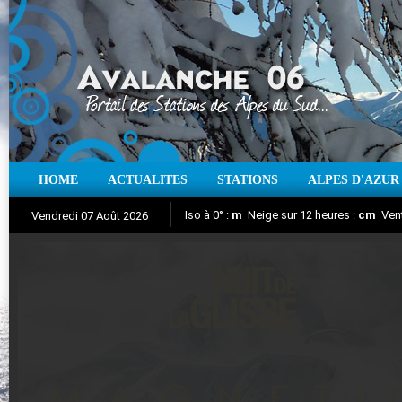
HOME
ACTUALITES
STATIONS
ALPES D'AZUR
Iso à 0° :
m
Neige sur 12 heures :
cm
Vent
Vendredi 07 Août 2026
Nuit de la Glisse 2018
Aujourd'hui : T° Min :
Suivez en direct l'actualité des stations
°C
T° Max :
°C
|
Pr