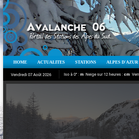
HOME
ACTUALITES
STATIONS
ALPES D'AZUR
Iso à 0° :
m
Neige sur 12 heures :
cm
Vent
Vendredi 07 Août 2026
Aujourd'hui : T° Min :
Suivez en direct l'actualité des stations
°C
T° Max :
°C
|
Pr