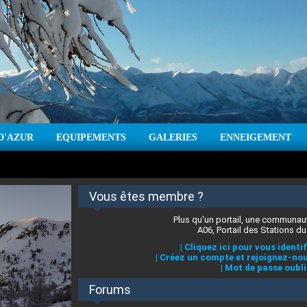
D'AZUR
EQUIPEMENTS
GALERIES
ENNEIGEMENT
:
cm
Vent :
|
Prévisions météo pour les jours à venir
Vous êtes membre ?
Plus qu'un portail, une communaut
A06, Portail des Stations du
|
Cliquez ici pour vous identif
|
Créez un compte et rejoignez-nou
|
Mot de passe oubli
Forums
 stations des Alpes-Maritimes
:
°C
|
Prévisions météo pour les jours à venir
|
Cliquez ici pour en savoir plus