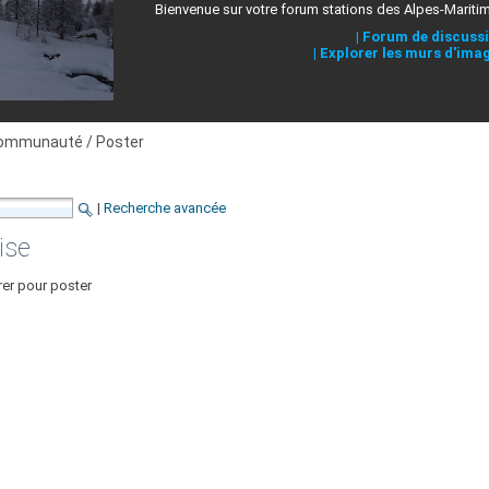
Bienvenue sur votre forum stations des Alpes-Mariti
|
Forum de discuss
|
Explorer les murs d'ima
ommunauté / Poster
|
Recherche avancée
ise
rer pour poster