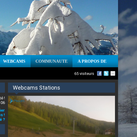
WEBCAMS
COMMUNAUTE
A PROPOS DE
65 visiteurs
Webcams Stations
é !
 06
ier
s !
é ?