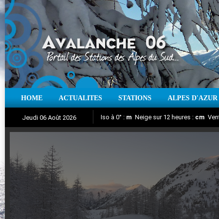
HOME
ACTUALITES
STATIONS
ALPES D'AZUR
Iso à 0° :
m
Neige sur 12 heures :
cm
Vent
Jeudi 06 Août 2026
Aujourd'hui : T° Min :
Suivez en direct l'actualité des stations
°C
T° Max :
°C
|
Pr