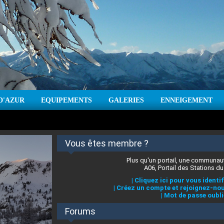
D'AZUR
EQUIPEMENTS
GALERIES
ENNEIGEMENT
:
cm
Vent :
|
Prévisions météo pour les jours à venir
Vous êtes membre ?
Plus qu'un portail, une communaut
A06, Portail des Stations du
|
Cliquez ici pour vous identif
|
Créez un compte et rejoignez-nou
|
Mot de passe oubli
Forums
 stations des Alpes-Maritimes
:
°C
|
Prévisions météo pour les jours à venir
|
Cliquez ici pour en savoir plus