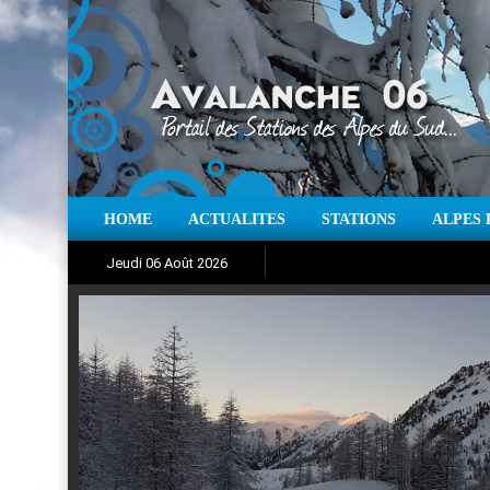
HOME
ACTUALITES
STATIONS
ALPES 
Iso à 0° :
m
Neige sur 12 heures 
Jeudi 06 Août 2026
Aujourd'hui : T° Min :
Suivez en direct l'actualité des
°C
T° Max 