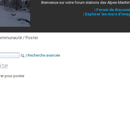
Bienvenue sur votre forum stations des Alpes-Mariti
|
Forum de discuss
|
Explorer les murs d'ima
ommunauté / Poster
|
Recherche avancée
ise
rer pour poster