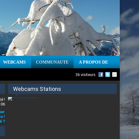
WEBCAMS
COMMUNAUTE
A PROPOS DE
36 visiteurs
Webcams Stations
é !
 06
ier
s !
é ?