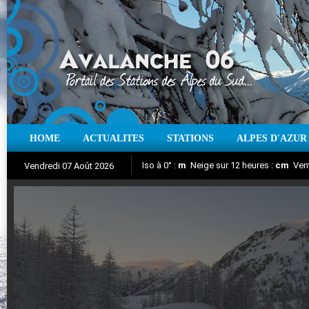
HOME
ACTUALITES
STATIONS
ALPES D'AZUR
Iso à 0° :
m
Neige sur 12 heures :
cm
Vent
Vendredi 07 Août 2026
Aujourd'hui : T° Min :
Suivez en direct l'actualité des stations
°C
T° Max :
°C
|
Pr