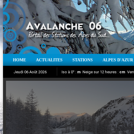
HOME
ACTUALITES
STATIONS
ALPES D'AZUR
Iso à 0° :
m
Neige sur 12 heures :
cm
Vent
Jeudi 06 Août 2026
Aujourd'hui : T° Min :
Suivez en direct l'actualité des stations
°C
T° Max :
°C
|
Pr