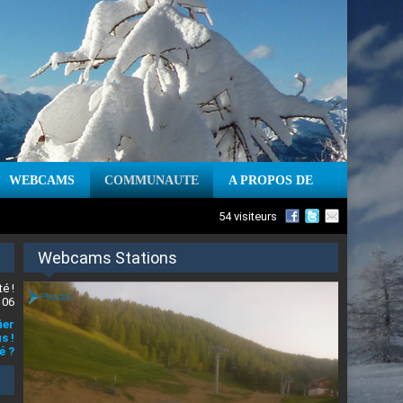
WEBCAMS
COMMUNAUTE
A PROPOS DE
54 visiteurs
Webcams Stations
é !
 06
ier
s !
é ?