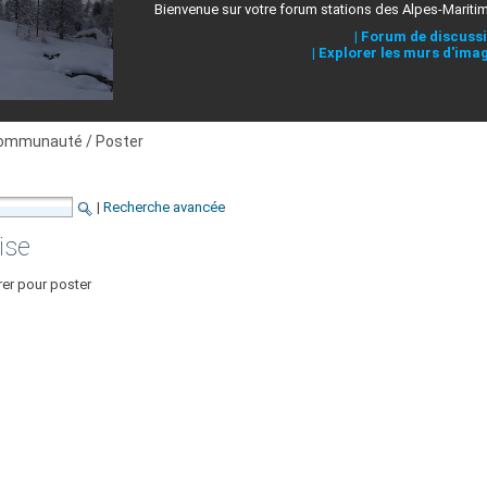
Bienvenue sur votre forum stations des Alpes-Mariti
|
Forum de discuss
|
Explorer les murs d'ima
ommunauté / Poster
|
Recherche avancée
ise
rer pour poster