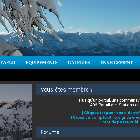
D'AZUR
EQUIPEMENTS
GALERIES
ENNEIGEMENT
:
cm
Vent :
|
Prévisions météo pour les jours à venir
Vous êtes membre ?
Plus qu'un portail, une communaut
A06, Portail des Stations du
|
Cliquez ici pour vous identif
|
Créez un compte et rejoignez-nou
|
Mot de passe oubli
Forums
 stations des Alpes-Maritimes
:
°C
|
Prévisions météo pour les jours à venir
|
Cliquez ici pour en savoir plus