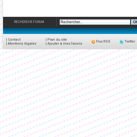
RECHERCHE FORUM
|
Contact
|
Plan du site
Flux RSS
Twitter
|
Mentions légales
|
Ajouter à mes favoris