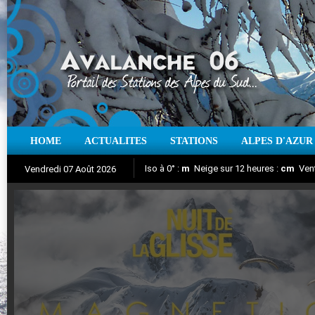
HOME
ACTUALITES
STATIONS
ALPES D'AZUR
Iso à 0° :
m
Neige sur 12 heures :
cm
Vent
Vendredi 07 Août 2026
Nuit de la Glisse 2018
Aujourd'hui : T° Min :
Suivez en direct l'actualité des stations
°C
T° Max :
°C
|
Pr