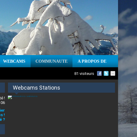
WEBCAMS
COMMUNAUTE
A PROPOS DE
81 visiteurs
Webcams Stations
é !
 06
ier
s !
é ?