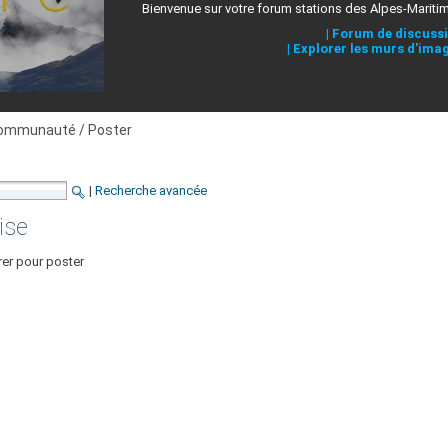
Bienvenue sur votre forum stations des Alpes-Mariti
|
Forum de discuss
|
Explorer les murs d'ima
ommunauté / Poster
|
Recherche avancée
ise
rer pour poster