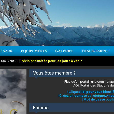
D'AZUR
EQUIPEMENTS
GALERIES
ENNEIGEMENT
:
cm
Vent :
|
Prévisions météo pour les jours à venir
Vous êtes membre ?
Plus qu'un portail, une communaut
A06, Portail des Stations du
|
Cliquez ici pour vous identif
|
Créez un compte et rejoignez-nou
|
Mot de passe oubli
Forums
 stations des Alpes-Maritimes
:
°C
|
Prévisions météo pour les jours à venir
|
Cliquez ici pour en savoir plus