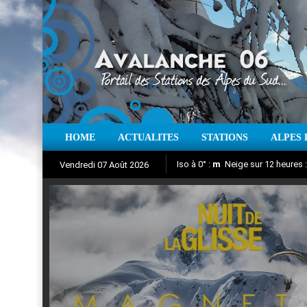
HOME
ACTUALITES
STATIONS
ALPES 
Iso à 0° :
m
Neige sur 12 heures 
Vendredi 07 Août 2026
Nuit de la Glisse 2018
Aujourd'hui : T° Min :
Suivez en direct l'actualité des
°C
T° Max 