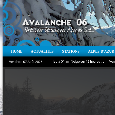
HOME
ACTUALITES
STATIONS
ALPES D'AZUR
Iso à 0° :
m
Neige sur 12 heures :
cm
Vent
Vendredi 07 Août 2026
Aujourd'hui : T° Min :
Suivez en direct l'actualité des stations
°C
T° Max :
°C
|
Pr