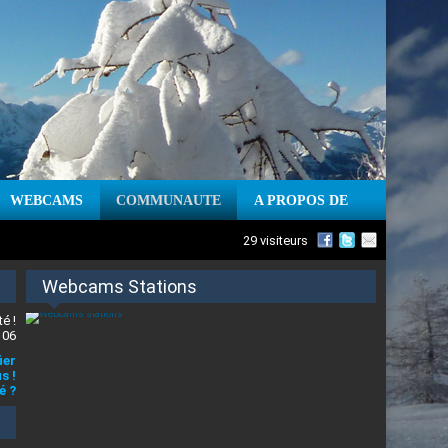
WEBCAMS
COMMUNAUTE
A PROPOS DE
29 visiteurs
Webcams Stations
é !
 06
ier
s !
é ?