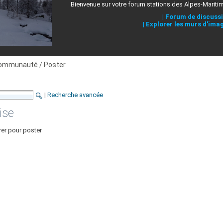
Bienvenue sur votre forum stations des Alpes-Mariti
|
Forum de discuss
|
Explorer les murs d'ima
ommunauté / Poster
|
Recherche avancée
ise
rer pour poster