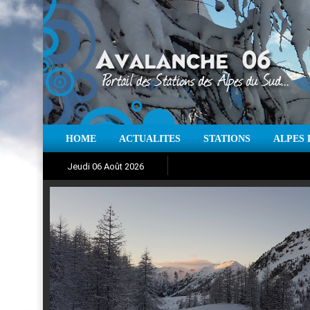
HOME
ACTUALITES
STATIONS
ALPES 
Iso à 0° :
m
Neige sur 12 heures 
Jeudi 06 Août 2026
Aujourd'hui : T° Min :
Suivez en direct l'actualité des
°C
T° Max 