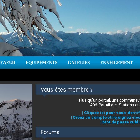
D'AZUR
EQUIPEMENTS
GALERIES
ENNEIGEMENT
:
cm
Vent :
|
Prévisions météo pour les jours à venir
Vous êtes membre ?
Plus qu'un portail, une communaut
A06, Portail des Stations du
|
Cliquez ici pour vous identif
|
Créez un compte et rejoignez-nou
|
Mot de passe oubli
Forums
 stations des Alpes-Maritimes
:
°C
|
Prévisions météo pour les jours à venir
|
Cliquez ici pour en savoir plus