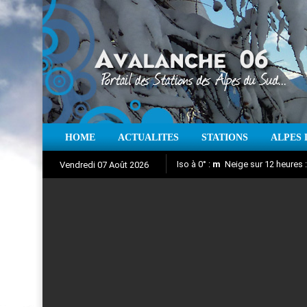
HOME
ACTUALITES
STATIONS
ALPES 
Iso à 0° :
m
Neige sur 12 heures 
Vendredi 07 Août 2026
Aujourd'hui : T° Min :
Suivez en direct l'actualité des
°C
T° Max 