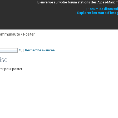
Bienvenue sur votre forum stations des Alpes-Mariti
|
Forum de discuss
|
Explorer les murs d'ima
ommunauté / Poster
|
Recherche avancée
ise
rer pour poster