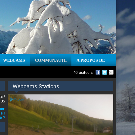
WEBCAMS
COMMUNAUTE
A PROPOS DE
40 visiteurs
Webcams Stations
é !
 06
ier
s !
é ?