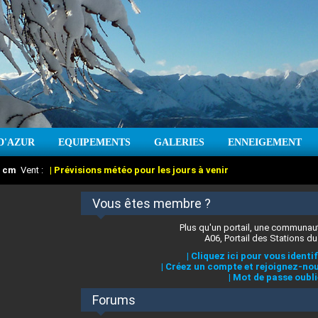
D'AZUR
EQUIPEMENTS
GALERIES
ENNEIGEMENT
:
cm
Vent :
|
Prévisions météo pour les jours à venir
Vous êtes membre ?
Plus qu'un portail, une communaut
A06, Portail des Stations du
|
Cliquez ici pour vous identif
|
Créez un compte et rejoignez-nou
|
Mot de passe oubli
Forums
 stations des Alpes-Maritimes
:
°C
|
Prévisions météo pour les jours à venir
|
Cliquez ici pour en savoir plus