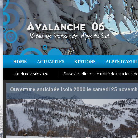
HOME
ACTUALITES
STATIONS
ALPES D'AZUR
Suivez en direct l'actualité des stations
Jeudi 06 Août 2026
Ouverture anticipée Isola 2000 le samedi 25 novemb
Aujourd'hui : T° Min :
Iso à 0° :
m
Neige sur 12 heures :
°C
T° Max :
°C
cm
Vent
|
Pr