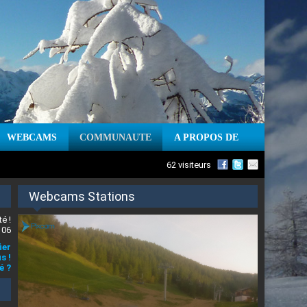
WEBCAMS
COMMUNAUTE
A PROPOS DE
62 visiteurs
Webcams Stations
é !
 06
ier
s !
é ?