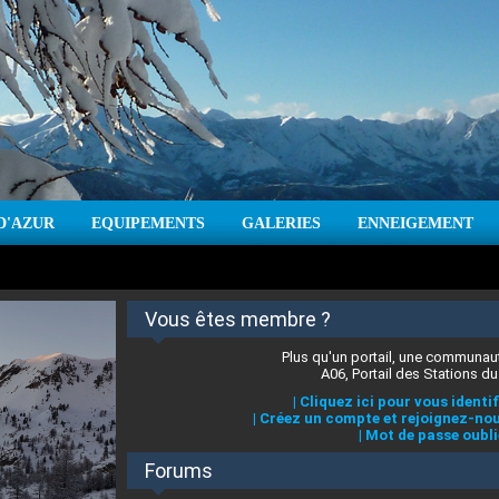
D'AZUR
EQUIPEMENTS
GALERIES
ENNEIGEMENT
:
cm
Vent :
|
Prévisions météo pour les jours à venir
Vous êtes membre ?
Plus qu'un portail, une communaut
A06, Portail des Stations du
|
Cliquez ici pour vous identif
|
Créez un compte et rejoignez-nou
|
Mot de passe oubli
Forums
 stations des Alpes-Maritimes
:
°C
|
Prévisions météo pour les jours à venir
|
Cliquez ici pour en savoir plus