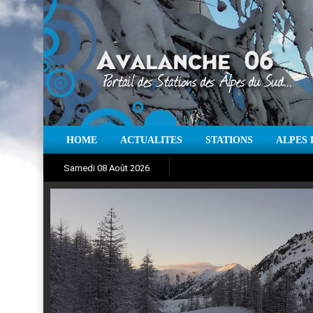
HOME
ACTUALITES
STATIONS
ALPES 
Iso à 0° :
m
Neige sur 12 heures 
Samedi 08 Août 2026
Aujourd'hui : T° Min :
Suivez en direct l'actualité des
°C
T° Max 