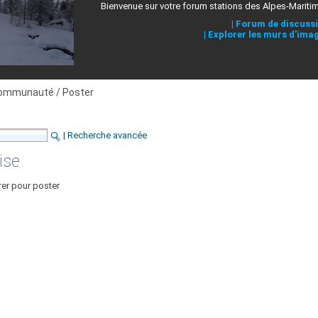
Bienvenue sur votre forum stations des Alpes-Mariti
|
Forum de discuss
|
Explorer les murs d'ima
ommunauté / Poster
|
Recherche avancée
ise
rer pour poster