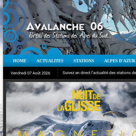
HOME
ACTUALITES
STATIONS
ALPES D'AZUR
Suivez en direct l'actualité des stations
Vendredi 07 Août 2026
Aujourd'hui : T° Min :
Iso à 0° :
m
Neige sur 12 heures :
°C
T° Max :
°C
cm
Vent
|
Pr