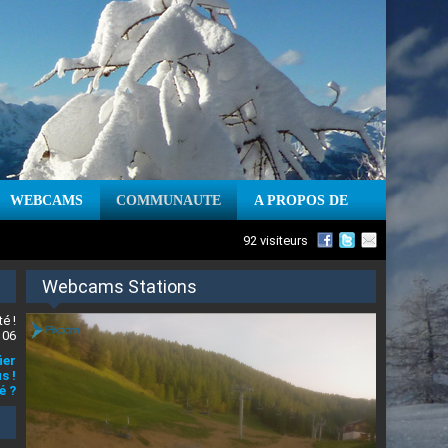
WEBCAMS
COMMUNAUTE
A PROPOS DE
92 visiteurs
Webcams Stations
é !
 06
ier
s !
é ?