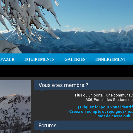
D'AZUR
EQUIPEMENTS
GALERIES
ENNEIGEMENT
:
cm
Vent :
|
Prévisions météo pour les jours à venir
Vous êtes membre ?
Plus qu'un portail, une communaut
A06, Portail des Stations du
|
Cliquez ici pour vous identif
|
Créez un compte et rejoignez-nou
|
Mot de passe oubli
Forums
 stations des Alpes-Maritimes
:
°C
|
Prévisions météo pour les jours à venir
|
Cliquez ici pour en savoir plus