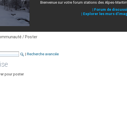
Bienvenue sur votre forum stations des Alpes-Mariti
|
Forum de discuss
|
Explorer les murs d'ima
ommunauté / Poster
|
Recherche avancée
ise
rer pour poster