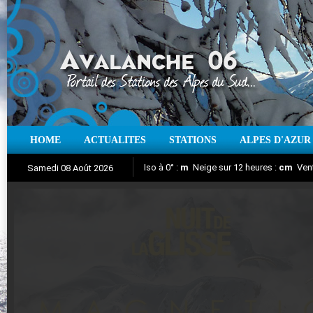
HOME
ACTUALITES
STATIONS
ALPES D'AZUR
Iso à 0° :
m
Neige sur 12 heures :
cm
Vent
Samedi 08 Août 2026
Nuit de la Glisse 2018
Aujourd'hui : T° Min :
Suivez en direct l'actualité des stations
°C
T° Max :
°C
|
Pr