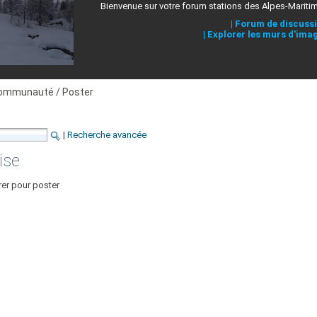
Bienvenue sur votre forum stations des Alpes-Mariti
|
Forum de discuss
|
Explorer les murs d'ima
ommunauté / Poster
|
Recherche avancée
ise
rer pour poster