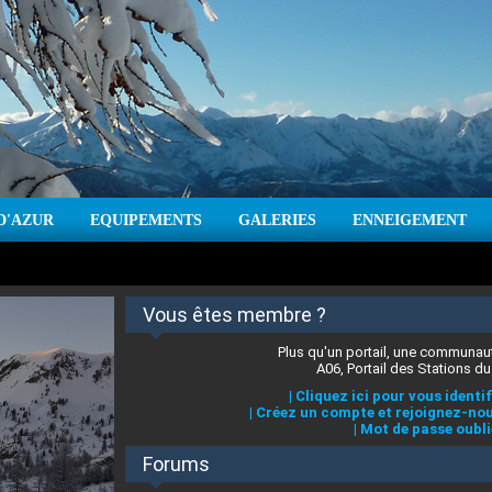
D'AZUR
EQUIPEMENTS
GALERIES
ENNEIGEMENT
:
cm
Vent :
|
Prévisions météo pour les jours à venir
Vous êtes membre ?
Plus qu'un portail, une communaut
A06, Portail des Stations du
|
Cliquez ici pour vous identif
|
Créez un compte et rejoignez-nou
|
Mot de passe oubli
Forums
 stations des Alpes-Maritimes
:
°C
|
Prévisions météo pour les jours à venir
|
Cliquez ici pour en savoir plus