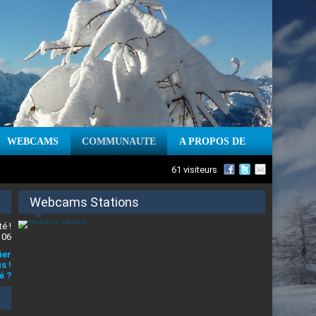
WEBCAMS
COMMUNAUTE
A PROPOS DE
61 visiteurs
Webcams Stations
é !
 06
ier
s !
é ?