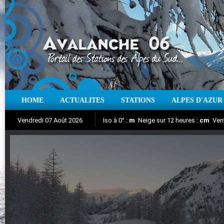
HOME
ACTUALITES
STATIONS
ALPES D'AZUR
Iso à 0° :
m
Neige sur 12 heures :
cm
Vent
Vendredi 07 Août 2026
Aujourd'hui : T° Min :
Suivez en direct l'actualité des stations
°C
T° Max :
°C
|
Pr