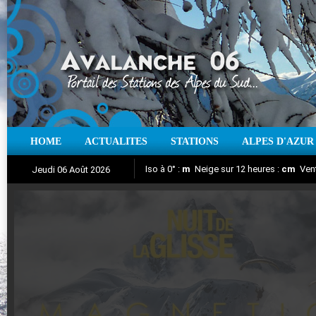
HOME
ACTUALITES
STATIONS
ALPES D'AZUR
Iso à 0° :
m
Neige sur 12 heures :
cm
Vent
Jeudi 06 Août 2026
Nuit de la Glisse 2018
Aujourd'hui : T° Min :
Suivez en direct l'actualité des stations
°C
T° Max :
°C
|
Pr