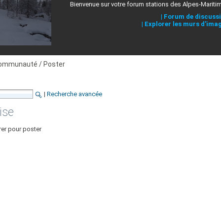
Bienvenue sur votre forum stations des Alpes-Mariti
|
Forum de discuss
|
Explorer les murs d'ima
ommunauté / Poster
|
Recherche avancée
ise
rer pour poster