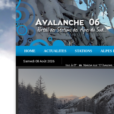
HOME
ACTUALITES
STATIONS
ALPES 
Iso à 0° :
m
Neige sur 12 heures 
Samedi 08 Août 2026
Aujourd'hui : T° Min :
Suivez en direct l'actualité des
°C
T° Max 