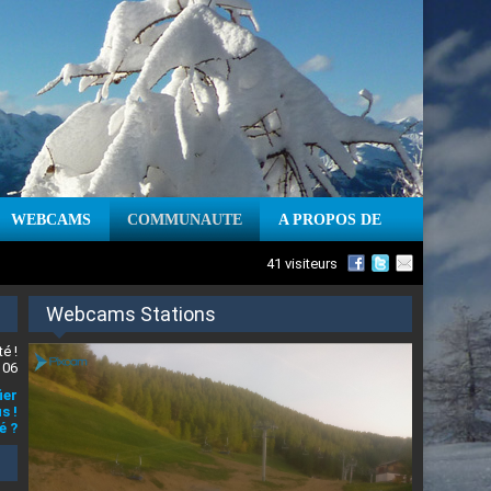
WEBCAMS
COMMUNAUTE
A PROPOS DE
41 visiteurs
Webcams Stations
é !
 06
ier
s !
é ?