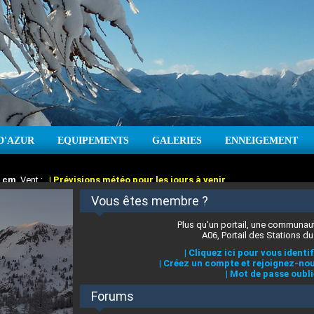
D'AZUR
EQUIPEMENTS
GALERIES
ENNEIGEMENT
:
cm
Vent :
|
Prévisions météo pour les jours à venir
Vous êtes membre ?
Plus qu'un portail, une communaut
A06, Portail des Stations du
|
Cliquez ici pour vous identif
|
Créez un compte et rejoignez-nou
|
Mot de passe oubli
Forums
 stations des Alpes-Maritimes
:
°C
|
Prévisions météo pour les jours à venir
|
Cliquez ici pour en savoir plus