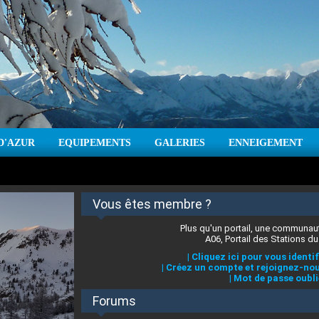
D'AZUR
EQUIPEMENTS
GALERIES
ENNEIGEMENT
:
cm
Vent :
|
Prévisions météo pour les jours à venir
Vous êtes membre ?
Plus qu'un portail, une communaut
A06, Portail des Stations du
|
Cliquez ici pour vous identif
|
Créez un compte et rejoignez-nou
|
Mot de passe oubli
Forums
 stations des Alpes-Maritimes
:
°C
|
Prévisions météo pour les jours à venir
|
Cliquez ici pour en savoir plus