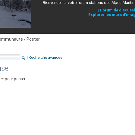
Bienvenue sur votre forum stations des Alpes-Mariti
|
Forum de discuss
|
Explorer les murs d'ima
ommunauté / Poster
|
Recherche avancée
ise
rer pour poster