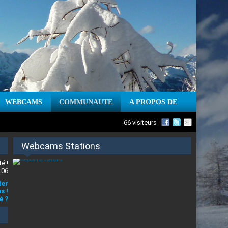
WEBCAMS
COMMUNAUTE
A PROPOS DE
66 visiteurs
Webcams Stations
é !
 06
ier
s !
é ?