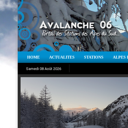
HOME
ACTUALITES
STATIONS
ALPES 
Iso à 0° :
m
Neige sur 12 heures 
Samedi 08 Août 2026
Aujourd'hui : T° Min :
Suivez en direct l'actualité des
°C
T° Max 