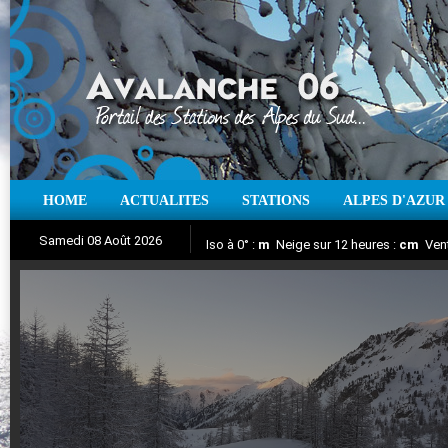
HOME
ACTUALITES
STATIONS
ALPES D'AZUR
Iso à 0° :
m
Neige sur 12 heures :
cm
Vent
Samedi 08 Août 2026
Aujourd'hui : T° Min :
Suivez en direct l'actualité des stations
°C
T° Max :
°C
|
Pr