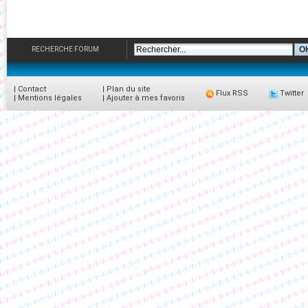
RECHERCHE FORUM
|
Contact
|
Plan du site
Flux RSS
Twitter
|
Mentions légales
|
Ajouter à mes favoris