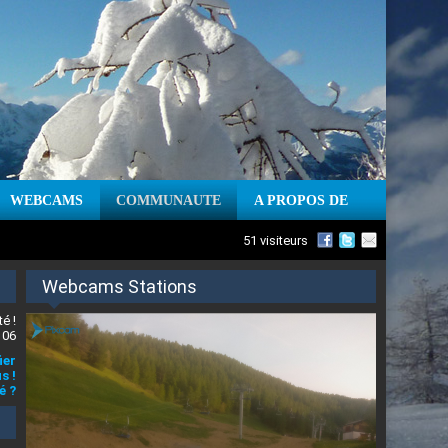
WEBCAMS
COMMUNAUTE
A PROPOS DE
51 visiteurs
Webcams Stations
é !
 06
ier
s !
é ?