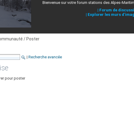
Bienvenue sur votre forum stations des Alpes-Mariti
|
Forum de discuss
|
Explorer les murs d'ima
ommunauté / Poster
|
Recherche avancée
ise
rer pour poster