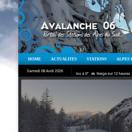
HOME
ACTUALITES
STATIONS
ALPES 
Iso à 0° :
m
Neige sur 12 heures 
Samedi 08 Août 2026
Aujourd'hui : T° Min :
Suivez en direct l'actualité des
°C
T° Max 