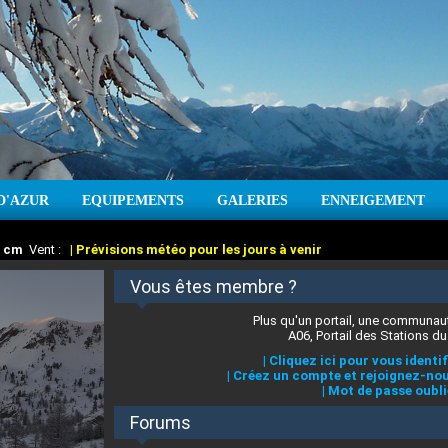
D'AZUR
EQUIPEMENTS
GALERIES
ENNEIGEMENT
:
cm
Vent :
|
Prévisions météo pour les jours à venir
Vous êtes membre ?
Plus qu'un portail, une communaut
A06, Portail des Stations du
|
Cliquez ici pour vous identif
|
Créez un compte et rejoignez-nou
|
Mot de passe oubli
Forums
 stations des Alpes-Maritimes
:
°C
|
Prévisions météo pour les jours à venir
|
Cliquez ici pour en savoir plus