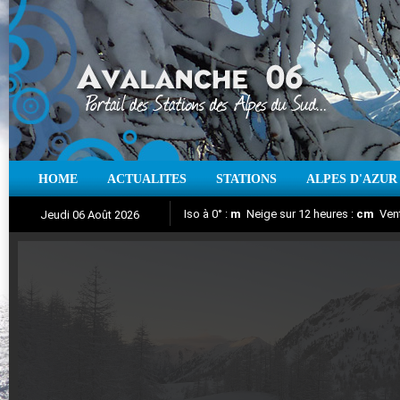
HOME
ACTUALITES
STATIONS
ALPES D'AZUR
Iso à 0° :
m
Neige sur 12 heures :
cm
Vent
Jeudi 06 Août 2026
Aujourd'hui : T° Min :
Suivez en direct l'actualité des stations
°C
T° Max :
°C
|
Pr