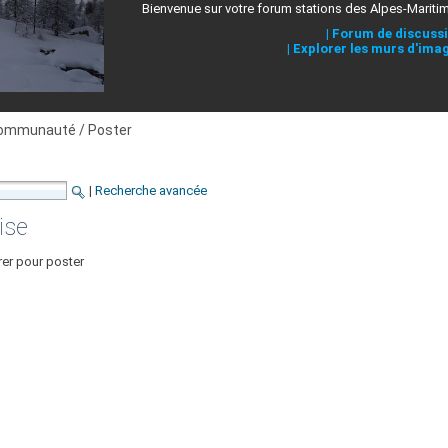
Bienvenue sur votre forum stations des Alpes-Mariti
|
Forum de discuss
|
Explorer les murs d'ima
ommunauté / Poster
|
Recherche avancée
ise
rer pour poster