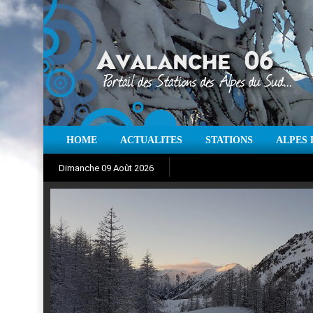
HOME
ACTUALITES
STATIONS
ALPES 
Iso à 0° :
m
Neige sur 12 heures 
Dimanche 09 Août 2026
Aujourd'hui : T° Min :
Suivez en direct l'actualité des
°C
T° Max 