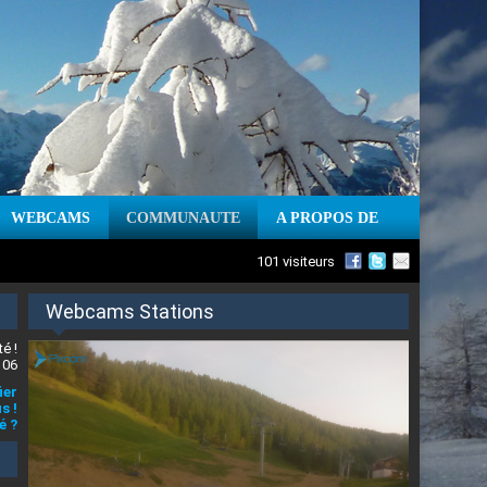
WEBCAMS
COMMUNAUTE
A PROPOS DE
101 visiteurs
Webcams Stations
é !
 06
ier
s !
é ?