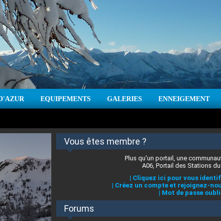
D'AZUR
EQUIPEMENTS
GALERIES
ENNEIGEMENT
:
cm
Vent :
|
Prévisions météo pour les jours à venir
Vous êtes membre ?
Plus qu'un portail, une communaut
A06, Portail des Stations du
|
Cliquez ici pour vous identif
|
Créez un compte et rejoignez-nou
|
Mot de passe oubli
Forums
 stations des Alpes-Maritimes
:
°C
|
Prévisions météo pour les jours à venir
|
Cliquez ici pour en savoir plus