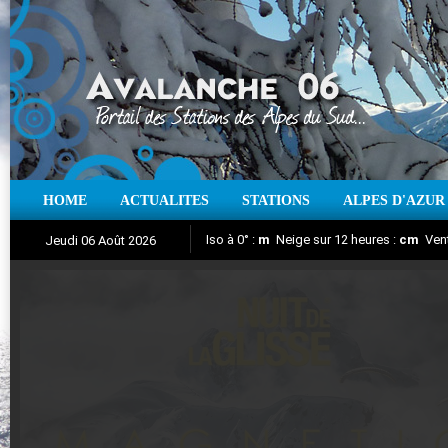
HOME
ACTUALITES
STATIONS
ALPES D'AZUR
Iso à 0° :
m
Neige sur 12 heures :
cm
Vent
Jeudi 06 Août 2026
Nuit de la Glisse 2018
Aujourd'hui : T° Min :
Suivez en direct l'actualité des stations
°C
T° Max :
°C
|
Pr