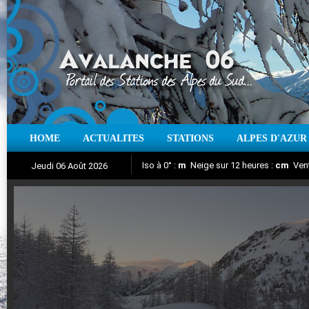
HOME
ACTUALITES
STATIONS
ALPES D'AZUR
Iso à 0° :
m
Neige sur 12 heures :
cm
Vent
Jeudi 06 Août 2026
Aujourd'hui : T° Min :
Suivez en direct l'actualité des stations
°C
T° Max :
°C
|
Pr