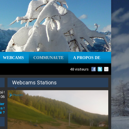
WEBCAMS
COMMUNAUTE
A PROPOS DE
48 visiteurs
Webcams Stations
é !
 06
ier
s !
é ?