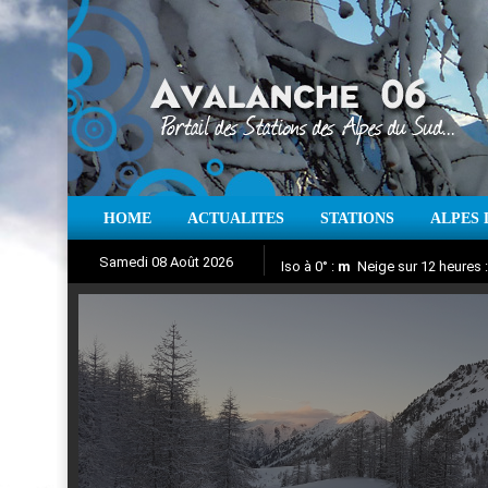
HOME
ACTUALITES
STATIONS
ALPES 
Iso à 0° :
m
Neige sur 12 heures 
Samedi 08 Août 2026
Aujourd'hui : T° Min :
Suivez en direct l'actualité des
°C
T° Max 