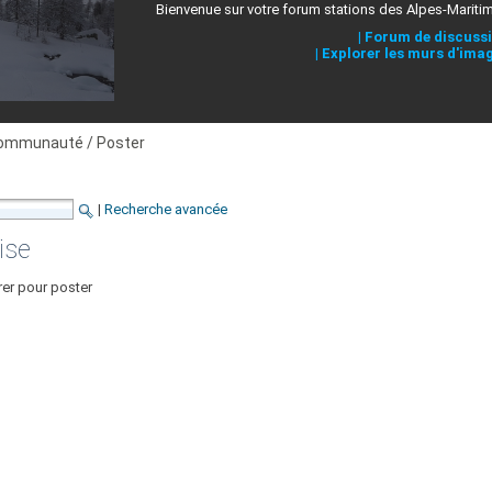
Bienvenue sur votre forum stations des Alpes-Mariti
|
Forum de discuss
|
Explorer les murs d'ima
ommunauté / Poster
|
Recherche avancée
ise
rer pour poster