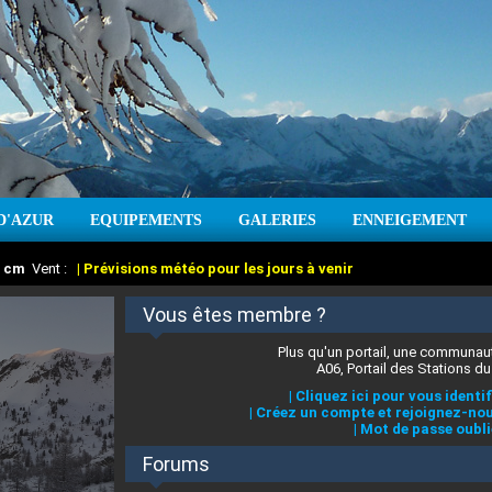
D'AZUR
EQUIPEMENTS
GALERIES
ENNEIGEMENT
:
cm
Vent :
|
Prévisions météo pour les jours à venir
Vous êtes membre ?
Plus qu'un portail, une communaut
A06, Portail des Stations du
|
Cliquez ici pour vous identif
|
Créez un compte et rejoignez-nou
|
Mot de passe oubli
Forums
 stations des Alpes-Maritimes
:
°C
|
Prévisions météo pour les jours à venir
|
Cliquez ici pour en savoir plus