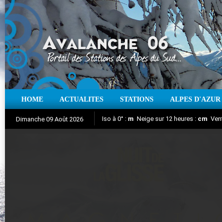
HOME
ACTUALITES
STATIONS
ALPES D'AZUR
Iso à 0° :
m
Neige sur 12 heures :
cm
Vent
Dimanche 09 Août 2026
Nuit de la Glisse 2018
Aujourd'hui : T° Min :
Suivez en direct l'actualité des stations
°C
T° Max :
°C
|
Pr