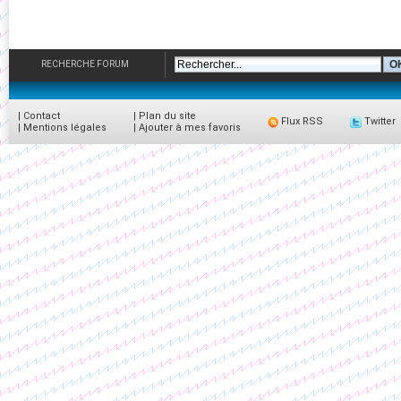
RECHERCHE FORUM
|
Contact
|
Plan du site
Flux RSS
Twitter
|
Mentions légales
|
Ajouter à mes favoris