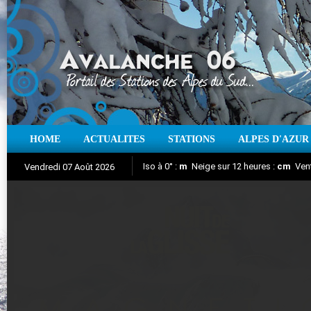
HOME
ACTUALITES
STATIONS
ALPES D'AZUR
Iso à 0° :
m
Neige sur 12 heures :
cm
Vent
Vendredi 07 Août 2026
Nuit de la Glisse 2018
Aujourd'hui : T° Min :
Suivez en direct l'actualité des stations
°C
T° Max :
°C
|
Pr