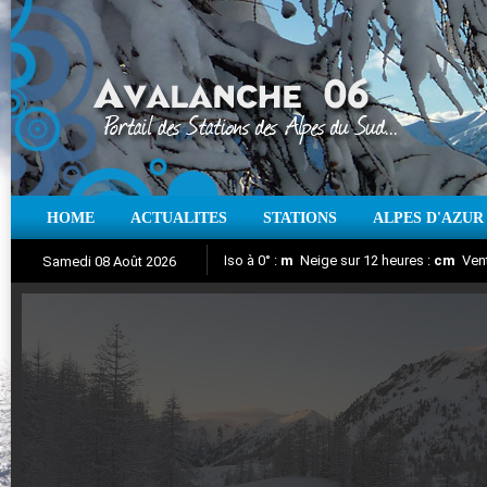
HOME
ACTUALITES
STATIONS
ALPES D'AZUR
Iso à 0° :
m
Neige sur 12 heures :
cm
Vent
Samedi 08 Août 2026
Aujourd'hui : T° Min :
Suivez en direct l'actualité des stations
°C
T° Max :
°C
|
Pr