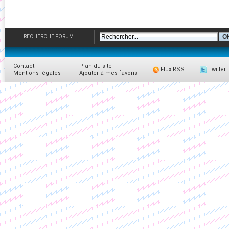
RECHERCHE FORUM
|
Contact
|
Plan du site
Flux RSS
Twitter
|
Mentions légales
|
Ajouter à mes favoris