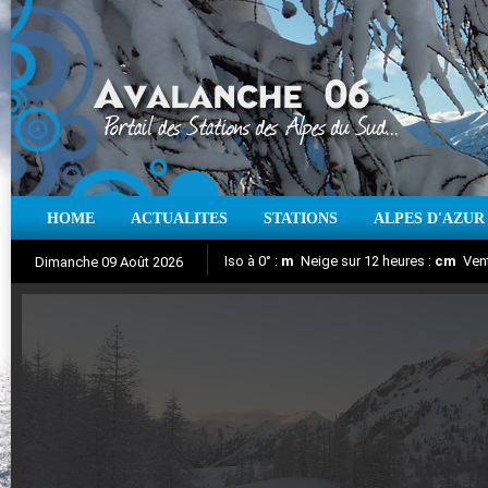
HOME
ACTUALITES
STATIONS
ALPES D'AZUR
Iso à 0° :
m
Neige sur 12 heures :
cm
Vent
Dimanche 09 Août 2026
Aujourd'hui : T° Min :
Suivez en direct l'actualité des stations
°C
T° Max :
°C
|
Pr