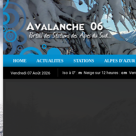
HOME
ACTUALITES
STATIONS
ALPES D'AZUR
Iso à 0° :
m
Neige sur 12 heures :
cm
Vent
Vendredi 07 Août 2026
Aujourd'hui : T° Min :
Suivez en direct l'actualité des stations
°C
T° Max :
°C
|
Pr