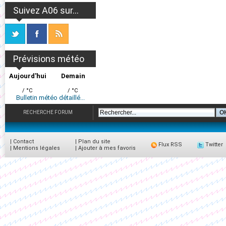
Suivez A06 sur...
Prévisions météo
Aujourd'hui
Demain
/ °C
/ °C
Bulletin météo détaillé...
RECHERCHE FORUM
|
Contact
|
Plan du site
Flux RSS
Twitter
|
Mentions légales
|
Ajouter à mes favoris