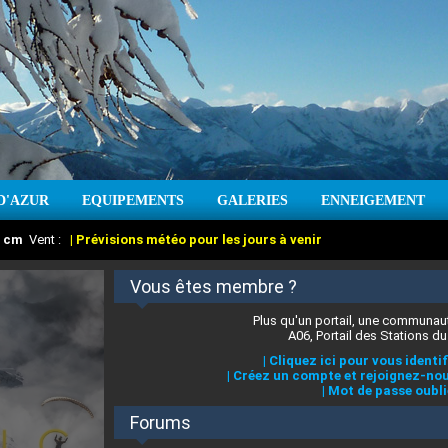
D'AZUR
EQUIPEMENTS
GALERIES
ENNEIGEMENT
:
cm
Vent :
|
Prévisions météo pour les jours à venir
Vous êtes membre ?
Plus qu'un portail, une communaut
A06, Portail des Stations du
|
Cliquez ici pour vous identif
|
Créez un compte et rejoignez-nou
|
Mot de passe oubli
Forums
 stations des Alpes-Maritimes
:
°C
|
Prévisions météo pour les jours à venir
|
Cliquez ici pour en savoir plus