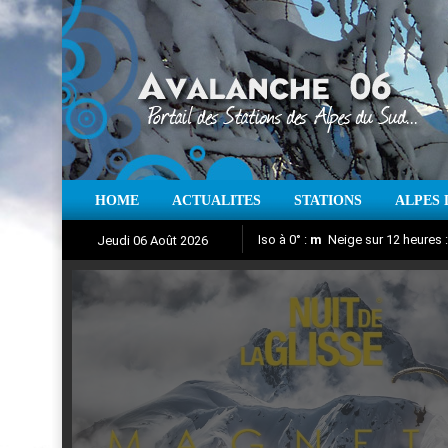
HOME
ACTUALITES
STATIONS
ALPES 
Iso à 0° :
m
Neige sur 12 heures 
Jeudi 06 Août 2026
Nuit de la Glisse 2018
Aujourd'hui : T° Min :
Suivez en direct l'actualité des
°C
T° Max 