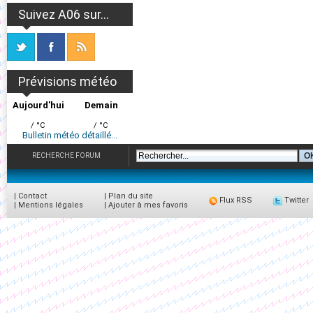
Suivez A06 sur...
Prévisions météo
Aujourd'hui
Demain
/ °C
/ °C
Bulletin météo détaillé...
RECHERCHE FORUM
|
Contact
|
Plan du site
Flux RSS
Twitter
|
Mentions légales
|
Ajouter à mes favoris