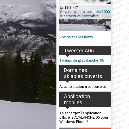
Le 15/11/17
Ouverture anticipée Isola 2000
le samedi 25 novembre
Voir toutes les news...
Tweeter A06
Tweets de @avalanche_06
Domaines
skiables ouverts...
Aucune station n'est ouverte
Application
mobiles
Téléchargez l'application
officielle AVALANCHE 06 pour
Windows Phone !