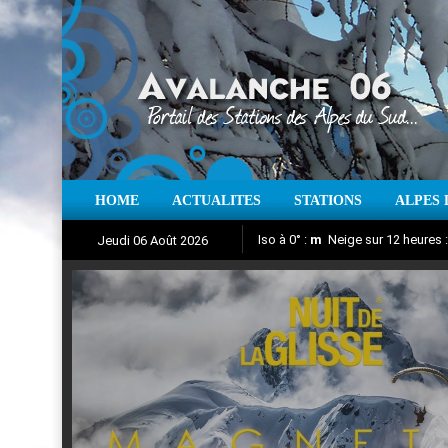
HOME
ACTUALITES
STATIONS
ALPES 
Iso à 0° :
m
Neige sur 12 heures 
Jeudi 06 Août 2026
Nuit de la Glisse 2018
Aujourd'hui : T° Min :
Suivez en direct l'actualité des
°C
T° Max 