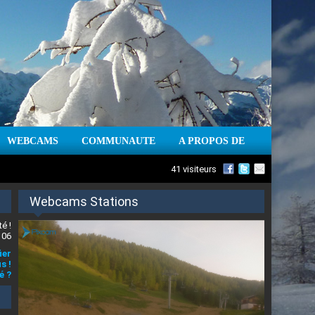
WEBCAMS
COMMUNAUTE
A PROPOS DE
41 visiteurs
Webcams Stations
é !
 06
ier
s !
é ?