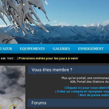
D'AZUR
EQUIPEMENTS
GALERIES
ENNEIGEMENT
:
cm
Vent :
|
Prévisions météo pour les jours à venir
Vous êtes membre ?
Plus qu'un portail, une communaut
A06, Portail des Stations du
|
Cliquez ici pour vous identif
|
Créez un compte et rejoignez-nou
|
Mot de passe oubli
Forums
 stations des Alpes-Maritimes
:
°C
|
Prévisions météo pour les jours à venir
|
Cliquez ici pour en savoir plus