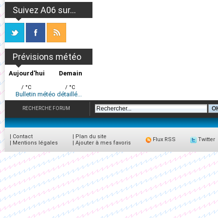
Suivez A06 sur...
Prévisions météo
Aujourd'hui
Demain
/ °C
/ °C
Bulletin météo détaillé...
RECHERCHE FORUM
|
Contact
|
Plan du site
Flux RSS
Twitter
|
Mentions légales
|
Ajouter à mes favoris