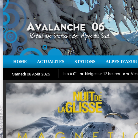
HOME
ACTUALITES
STATIONS
ALPES D'AZUR
Iso à 0° :
m
Neige sur 12 heures :
cm
Vent
Samedi 08 Août 2026
Nuit de la Glisse 2018
Aujourd'hui : T° Min :
Suivez en direct l'actualité des stations
°C
T° Max :
°C
|
Pr