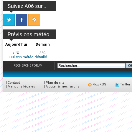
Suivez A06 sur...
Prévisions météo
Aujourd'hui
Demain
/ °C
/ °C
Bulletin météo détaillé...
RECHERCHE FORUM
|
Contact
|
Plan du site
Flux RSS
Twitter
|
Mentions légales
|
Ajouter à mes favoris