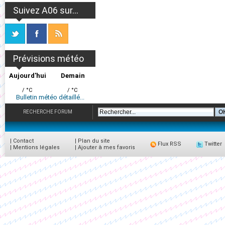
Suivez A06 sur...
Prévisions météo
Aujourd'hui
Demain
/ °C
/ °C
Bulletin météo détaillé...
RECHERCHE FORUM
|
Contact
|
Plan du site
Flux RSS
Twitter
|
Mentions légales
|
Ajouter à mes favoris