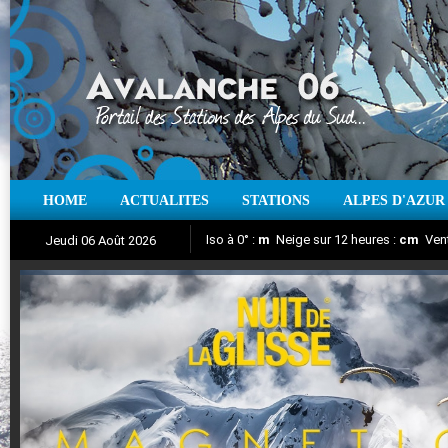
HOME
ACTUALITES
STATIONS
ALPES D'AZUR
Iso à 0° :
m
Neige sur 12 heures :
cm
Vent
Jeudi 06 Août 2026
Nuit de la Glisse 2018
Aujourd'hui : T° Min :
Suivez en direct l'actualité des stations
°C
T° Max :
°C
|
Pr