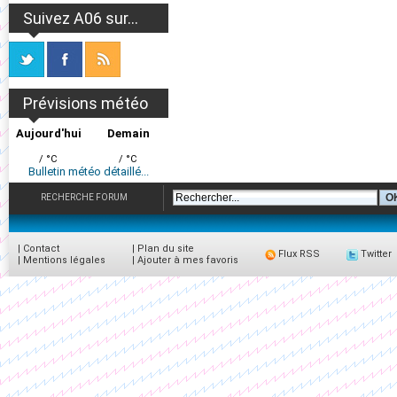
Suivez A06 sur...
Prévisions météo
Aujourd'hui
Demain
/ °C
/ °C
Bulletin météo détaillé...
RECHERCHE FORUM
|
Contact
|
Plan du site
Flux RSS
Twitter
|
Mentions légales
|
Ajouter à mes favoris