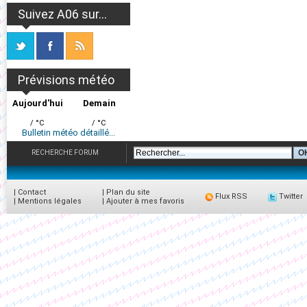
Suivez A06 sur...
Prévisions météo
Aujourd'hui
Demain
/ °C
/ °C
Bulletin météo détaillé...
RECHERCHE FORUM
|
Contact
|
Plan du site
Flux RSS
Twitter
|
Mentions légales
|
Ajouter à mes favoris