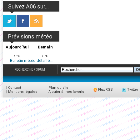
Suivez A06 sur...
Prévisions météo
Aujourd'hui
Demain
/ °C
/ °C
Bulletin météo détaillé...
RECHERCHE FORUM
|
Contact
|
Plan du site
Flux RSS
Twitter
|
Mentions légales
|
Ajouter à mes favoris