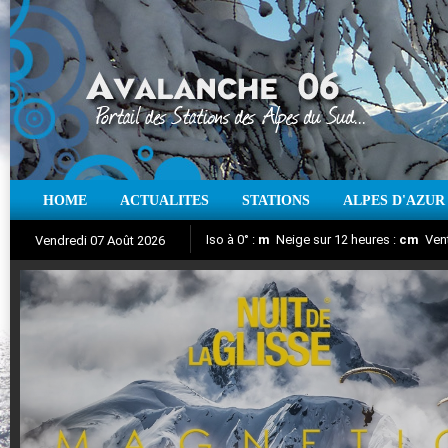
HOME
ACTUALITES
STATIONS
ALPES D'AZUR
Iso à 0° :
m
Neige sur 12 heures :
cm
Vent
Vendredi 07 Août 2026
Nuit de la Glisse 2018
Aujourd'hui : T° Min :
Suivez en direct l'actualité des stations
°C
T° Max :
°C
|
Pr