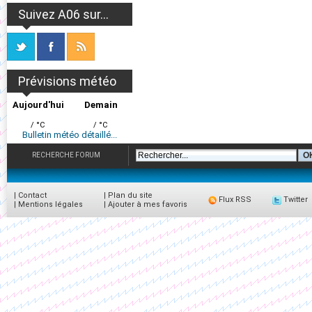
Suivez A06 sur...
Prévisions météo
Aujourd'hui
Demain
/ °C
/ °C
Bulletin météo détaillé...
RECHERCHE FORUM
|
Contact
|
Plan du site
Flux RSS
Twitter
|
Mentions légales
|
Ajouter à mes favoris