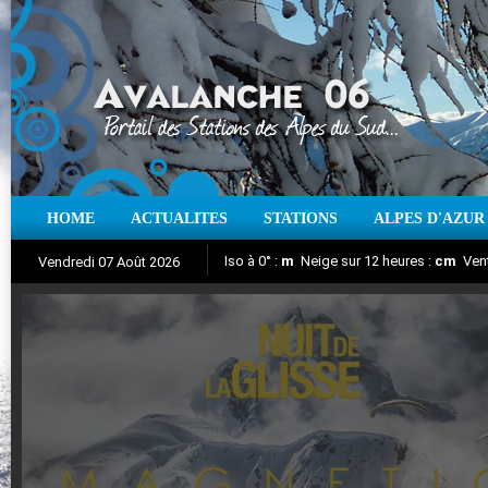
HOME
ACTUALITES
STATIONS
ALPES D'AZUR
Iso à 0° :
m
Neige sur 12 heures :
cm
Vent
Vendredi 07 Août 2026
Nuit de la Glisse 2018
Aujourd'hui : T° Min :
Suivez en direct l'actualité des stations
°C
T° Max :
°C
|
Pr