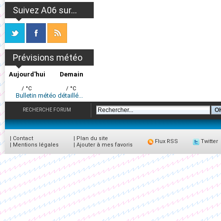
Suivez A06 sur...
Prévisions météo
Aujourd'hui
Demain
/ °C
/ °C
Bulletin météo détaillé...
RECHERCHE FORUM
|
Contact
|
Plan du site
Flux RSS
Twitter
|
Mentions légales
|
Ajouter à mes favoris