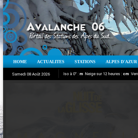
HOME
ACTUALITES
STATIONS
ALPES D'AZUR
Iso à 0° :
m
Neige sur 12 heures :
cm
Vent
Samedi 08 Août 2026
Nuit de la Glisse 2018
Aujourd'hui : T° Min :
Suivez en direct l'actualité des stations
°C
T° Max :
°C
|
Pr