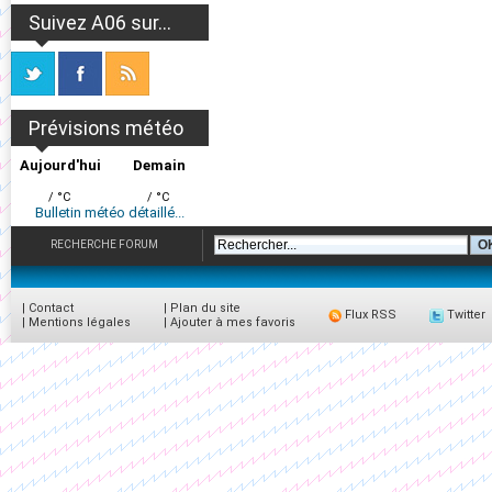
Suivez A06 sur...
Prévisions météo
Aujourd'hui
Demain
/ °C
/ °C
Bulletin météo détaillé...
RECHERCHE FORUM
|
Contact
|
Plan du site
Flux RSS
Twitter
|
Mentions légales
|
Ajouter à mes favoris